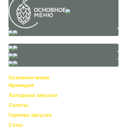
Основное меню
Ирландия
Холодные закуски
Салаты
Горячие закуски
Супы