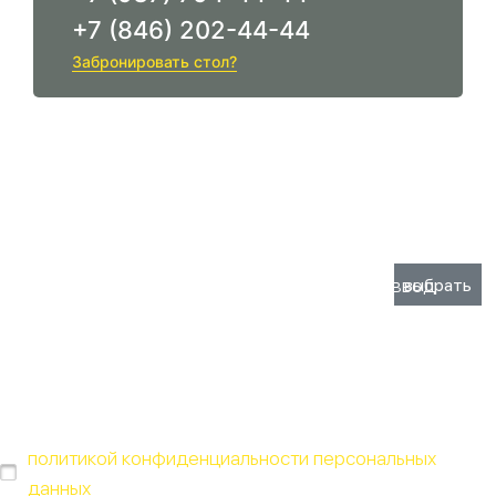
+7 (846) 202-44-44
Забронировать стол?
ЗАБРОНИРОВАТЬ СТОЛ
Номер стола
Дата и время
Неверный ввод
Неверный ввод
Неверный ввод
Неверный ввод
Нажимая "Отправить" Вы соглашаетесь с
политикой конфиденциальности персональных
данных