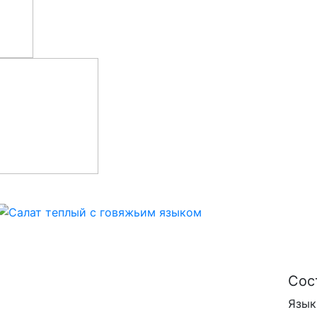
Са
яз
Сос
Язык