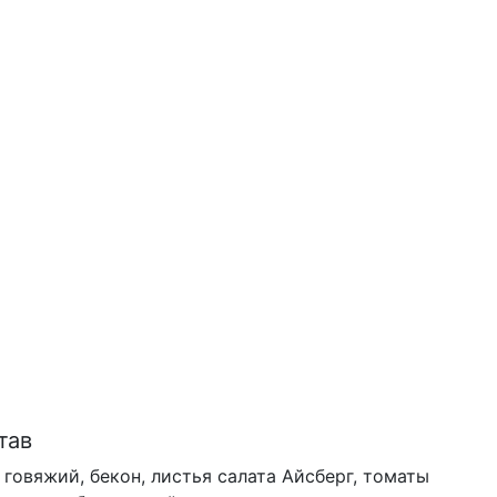
лат теплый с говяжьим
ыком
тав
 говяжий, бекон, листья салата Айсберг, томаты