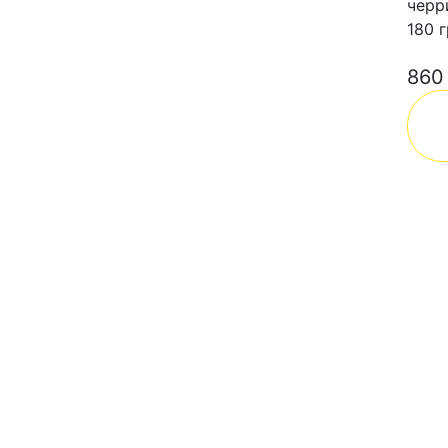
черр
180 г
860