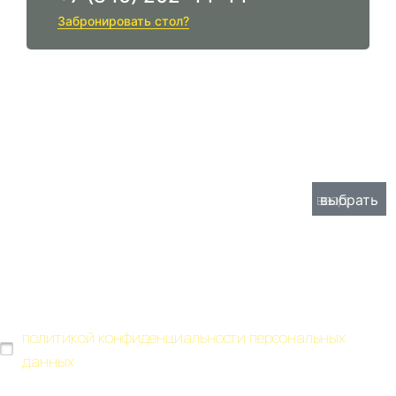
Забронировать стол?
ЗАБРОНИРОВАТЬ СТОЛ
Номер стола
Дата и время
Неверный ввод
Неверный ввод
Неверный ввод
Неверный ввод
Нажимая "Отправить" Вы соглашаетесь с
политикой конфиденциальности персональных
данных
Необходимо принять политику