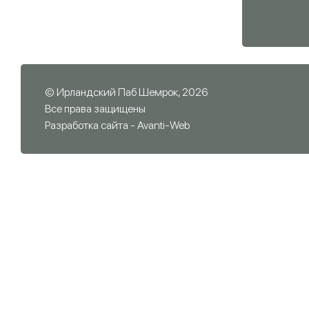
© Ирландский Паб Шемрок, 2026
Все права защищены
Разработка сайта -
Avanti-Web
Номер стола