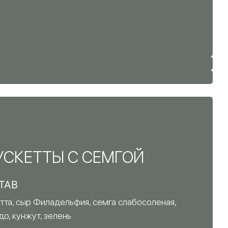
УСКЕТТЫ С СЕМГОЙ
ТАВ
тта, сыр Филадельфия, семга слабосоленая,
до, кунжут, зелень