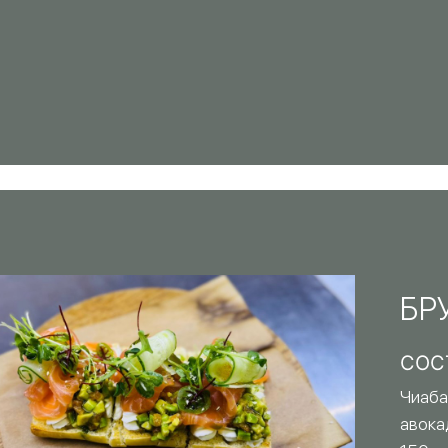
БР
СОС
Чиаба
авока