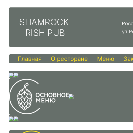
SHAMROCK
Росс
IRISH PUB
ул. 
Главная
О ресторане
Меню
За