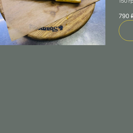
150 г
790